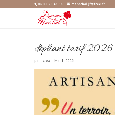
06 03 25 41 96
marechal.jf@free.fr
dépliant tarif 2026
par
lrcrea
|
Mai 1, 2026