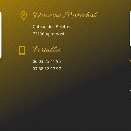
Domaine Maréchal

Coteau des Belettes
73190 Apremont
Portables

06 03 25 41 96
07 68 12 97 97