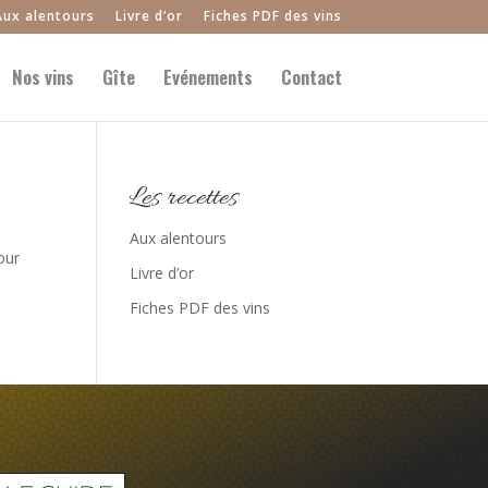
Aux alentours
Livre d’or
Fiches PDF des vins
Nos vins
Gîte
Evénements
Contact
Les recettes
Aux alentours
our
Livre d’or
Fiches PDF des vins