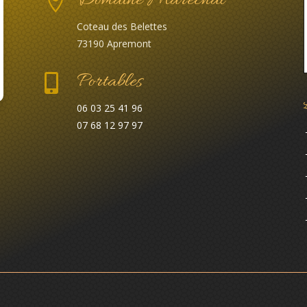
Domaine Maréchal

Coteau des Belettes
73190 Apremont
Portables

06 03 25 41 96
07 68 12 97 97